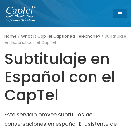
Skip
to
content
Home
/
What is CapTel Captioned Telephone?
/
Subtitulaje
en Español con el CapTel
Subtitulaje en
Español con el
CapTel
Este servicio provee subtítulos de
conversaciones en español. El asistente de